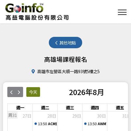
其他地點
高雄場課程報名
高雄市左營區大順一路93號5樓之5
2026年8月
今天
週一
週二
週三
週四
週五
周31
27日
28日
29日
30日
31
13:50
ACM進階課程-會計總帳暨票據管理系統 系統拋轉暨
13:50
AWMWeb採購發包