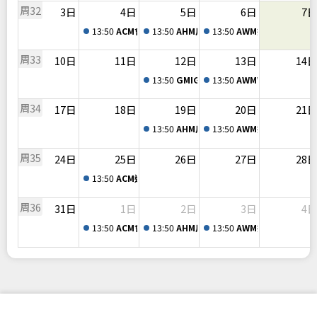
周32
3日
4日
5日
6日
7
13:50
ACM會計總帳及票據管理系統
13:50
AHM房屋銷售暨收款管理系統
13:50
AWM採購發包暨工
周33
10日
11日
12日
13日
14
13:50
GMIG電子發票轉檔服務系統
13:50
AWMWeb採購發包
周34
17日
18日
19日
20日
21
13:50
AHM房屋銷售暨收款管理系統
13:50
AWM採購發包暨工
周35
24日
25日
26日
27日
28
13:50
ACM進階課程-會計總帳暨票據管理系統 系統拋轉暨
周36
31日
1日
2日
3日
4
13:50
ACM會計總帳及票據管理系統
13:50
AHM房屋銷售暨收款管理系統
13:50
AWM採購發包暨工